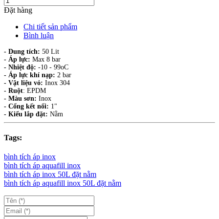
Đặt hàng
Chi tiết sản phẩm
Bình luận
- Dung tích:
50 Lit
- Áp lực:
Max 8 bar
- Nhiệt độ:
-10 - 99oC
- Áp lực khí nạp:
2 bar
- Vật liệu vỏ:
Inox 304
- Ruột
: EPDM
- Màu sơn:
Inox
- Cổng kết nối:
1"
- Kiểu lắp đặt:
Nằm
Tags:
bình tích áp inox
bình tích áp aquafill inox
bình tích áp inox 50L đặt nằm
bình tích áp aquafill inox 50L đặt nằm