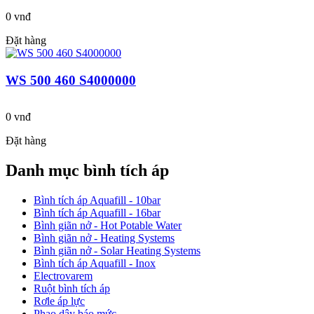
0 vnđ
Đặt hàng
WS 500 460 S4000000
0 vnđ
Đặt hàng
Danh mục bình tích áp
Bình tích áp Aquafill - 10bar
Bình tích áp Aquafill - 16bar
Bình giãn nở - Hot Potable Water
Bình giãn nở - Heating Systems
Bình giãn nở - Solar Heating Systems
Bình tích áp Aquafill - Inox
Electrovarem
Ruột bình tích áp
Rơle áp lực
Phao dây báo mức