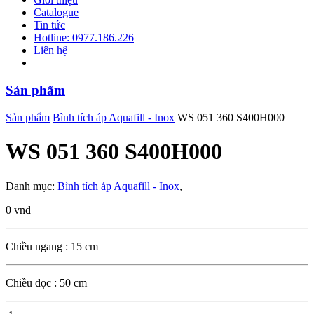
Catalogue
Tin tức
Hotline: 0977.186.226
Liên hệ
Sản phẩm
Sản phẩm
Bình tích áp Aquafill - Inox
WS 051 360 S400H000
WS 051 360 S400H000
Danh mục:
Bình tích áp Aquafill - Inox
,
0 vnđ
Chiều ngang : 15 cm
Chiều dọc : 50 cm