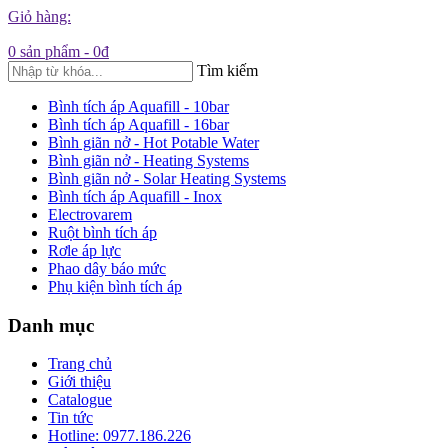
Giỏ hàng:
0
sản phẩm -
0đ
Tìm kiếm
Bình tích áp Aquafill - 10bar
Bình tích áp Aquafill - 16bar
Bình giãn nở - Hot Potable Water
Bình giãn nở - Heating Systems
Bình giãn nở - Solar Heating Systems
Bình tích áp Aquafill - Inox
Electrovarem
Ruột bình tích áp
Rơle áp lực
Phao dây báo mức
Phụ kiện bình tích áp
Danh mục
Trang chủ
Giới thiệu
Catalogue
Tin tức
Hotline: 0977.186.226