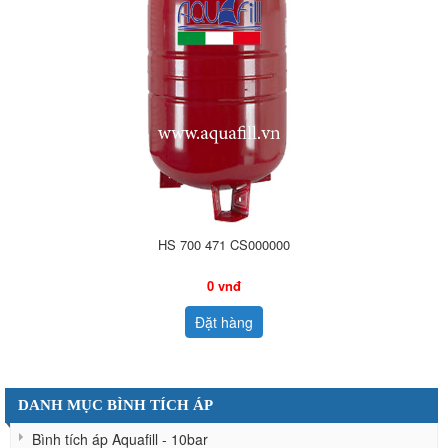
HS 700 471 CS000000
0 vnđ
Đặt hàng
DANH MỤC BÌNH TÍCH ÁP
Bình tích áp Aquafill - 10bar