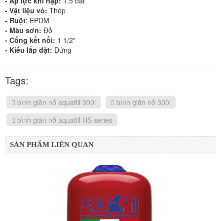
- Áp lực khí nạp:
1.5 bar
- Vật liệu vỏ:
Thép
- Ruột
: EPDM
- Màu sơn:
Đỏ
- Cổng kết nối:
1 1/2"
- Kiểu lắp đặt:
Đứng
Tags:
bình giãn nở aquafill 300l
bình giãn nở 300l
bình giãn nở aquafill HS series
SẢN PHẨM LIÊN QUAN