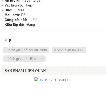
- Áp lực khí nạp:
1.5 bar
- Vật liệu vỏ:
Thép
- Ruột
: EPDM
- Màu sơn:
Đỏ
- Cổng kết nối:
1 1/2"
- Kiểu lắp đặt:
Đứng
Tags:
bình giãn nở aquafill 300l
bình giãn nở 300l
bình giãn nở HS series
SẢN PHẨM LIÊN QUAN