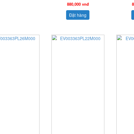
880,000 vnđ
8
Đặt hàng