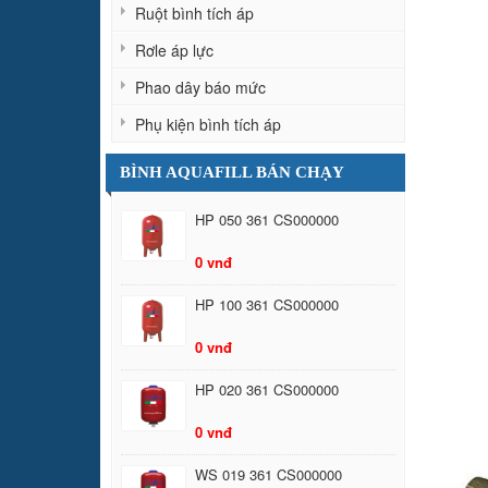
Ruột bình tích áp
Rơle áp lực
Phao dây báo mức
Phụ kiện bình tích áp
BÌNH AQUAFILL BÁN CHẠY
HP 050 361 CS000000
0 vnđ
HP 100 361 CS000000
0 vnđ
HP 020 361 CS000000
0 vnđ
WS 019 361 CS000000