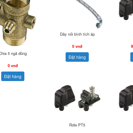
Dây nối bình tích áp
0 vnđ
9
Chia 5 ngả đồng
Đặt hàng
0 vnđ
Đặt hàng
Rơle PT5