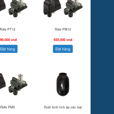
Rơle PT12
Rơle PM12
90,000 vnđ
935,000 vnđ
Đặt hàng
Đặt hàng
Rơle PM5
Ruột bình tích áp các loại