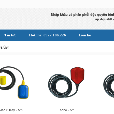
Nhập khẩu và phân phối độc quyền bình
áp Aquafill -
Tin tức
Hotline: 0977.186.226
Liên hệ
PHẨM
Mac 3 Key - 5m
Tecno - 5m