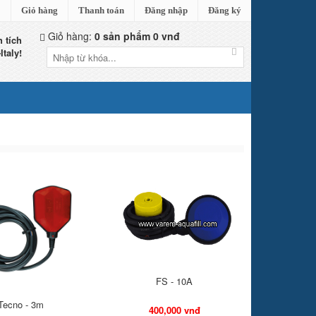
Giỏ hàng
Thanh toán
Đăng nhập
Đăng ký
Giỏ hàng:
0
sản phẩm
0 vnđ
 tích
Italy!
FS - 10A
Tecno - 3m
400,000 vnđ