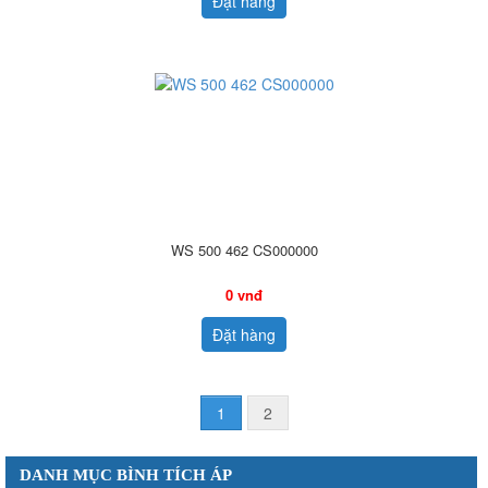
Đặt hàng
WS 500 462 CS000000
0 vnđ
Đặt hàng
1
2
DANH MỤC BÌNH TÍCH ÁP